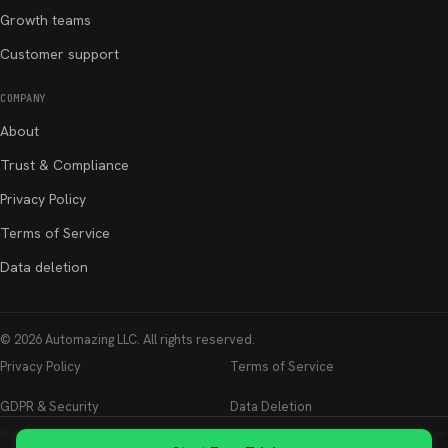
Growth teams
Customer support
COMPANY
About
Trust & Compliance
Privacy Policy
Terms of Service
Data deletion
©
2026
Automazing LLC
. All rights reserved.
Privacy Policy
Terms of Service
GDPR & Security
Data Deletion
Whatsable is not affiliated with, endorsed by, or sponsored by WhatsApp LLC or