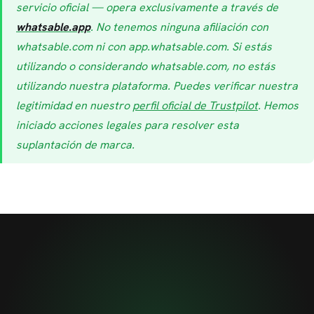
servicio oficial — opera exclusivamente a través de
whatsable.app
. No tenemos ninguna afiliación con
whatsable.com ni con app.whatsable.com. Si estás
utilizando o considerando whatsable.com, no estás
utilizando nuestra plataforma. Puedes verificar nuestra
legitimidad en nuestro
perfil oficial de Trustpilot
. Hemos
iniciado acciones legales para resolver esta
suplantación de marca.