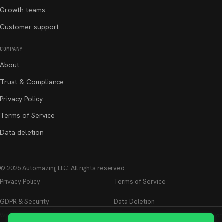
Growth teams
Customer support
COMPANY
About
Trust & Compliance
Privacy Policy
Terms of Service
Data deletion
©
2026
Automazing LLC
. All rights reserved.
Privacy Policy
Terms of Service
GDPR & Security
Data Deletion
Whatsable is not affiliated with, endorsed by, or sponsored by WhatsApp LLC or