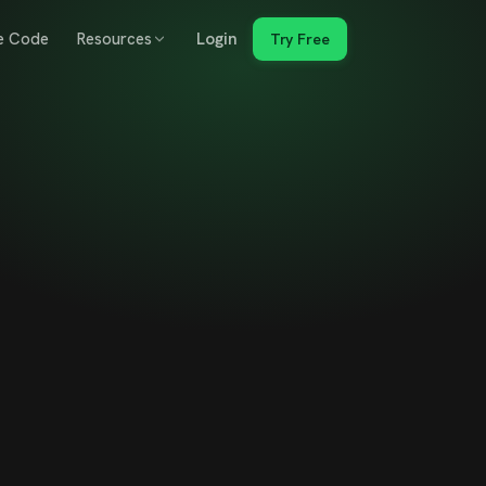
e Code
Resources
Login
Try Free