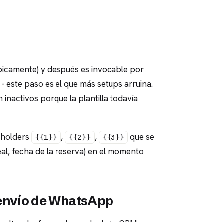
típicamente) y después es invocable por
este paso es el que más setups arruina.
nactivos porque la plantilla todavía
ceholders
,
,
que se
{{1}}
{{2}}
{{3}}
al, fecha de la reserva) en el momento
l envío de WhatsApp