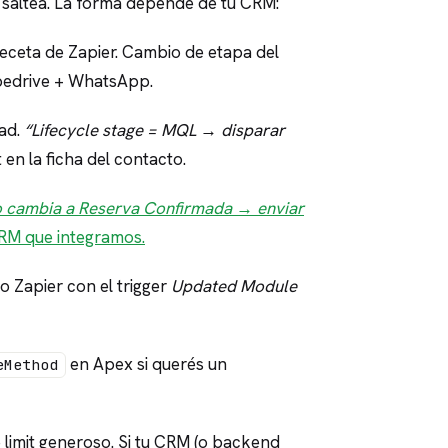
se saltea. La forma depende de tu CRM:
eceta de Zapier. Cambio de etapa del
Pipedrive + WhatsApp.
ad.
“Lifecycle stage = MQL → disparar
n la ficha del contacto.
o cambia a Reserva Confirmada → enviar
CRM que integramos.
 Zapier con el trigger
Updated Module
en Apex si querés un
eMethod
limit generoso. Si tu CRM (o backend