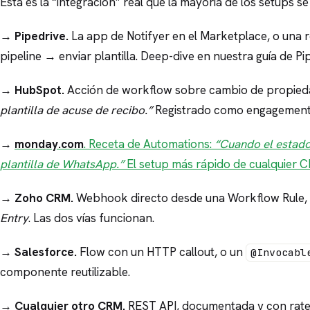
Esta es la “integración” real que la mayoría de los setups 
→
Pipedrive.
La app de Notifyer en el Marketplace, o una r
pipeline → enviar plantilla. Deep-dive en nuestra guía de 
→
HubSpot.
Acción de workflow sobre cambio de propied
plantilla de acuse de recibo.”
Registrado como engagement e
→
monday.com
. Receta de Automations:
“Cuando el estad
plantilla de WhatsApp.”
El setup más rápido de cualquier 
→
Zoho CRM.
Webhook directo desde una Workflow Rule, o
Entry
. Las dos vías funcionan.
→
Salesforce.
Flow con un HTTP callout, o un
@Invocabl
componente reutilizable.
→
Cualquier otro CRM.
REST API, documentada y con rate 