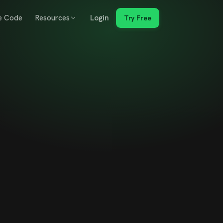
e Code
Resources
Login
Try Free