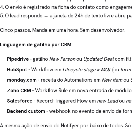
4. O envio é registrado na ficha do contato como engagem
5. O lead responde → a janela de 24h de texto livre abre 
Cinco passos. Manda em uma hora. Sem desenvolvedor.
Linguagem de gatilho por CRM:
Pipedrive
- gatilho
New Person
ou
Updated Deal
com fil
HubSpot
- Workflow em
Lifecycle stage = MQL
(ou
form
monday.com
- receita do Automations em
New Item
ou
Zoho CRM
- Workflow Rule em nova entrada de módulo
Salesforce
- Record-Triggered Flow em
new Lead
ou
ne
Backend custom
- webhook no evento de envio de form
A mesma ação de envio do Notifyer por baixo de todos. Só