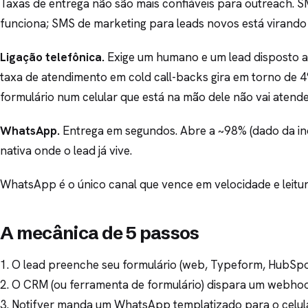
Taxas de entrega não são mais confiáveis para outreach. S
funciona; SMS de marketing para leads novos está virando
Ligação telefônica.
Exige um humano e um lead disposto 
taxa de atendimento em cold call-backs gira em torno de 
formulário num celular que está na mão dele não vai atende
WhatsApp.
Entrega em segundos. Abre a ~98% (dado da indú
nativa onde o lead já vive.
WhatsApp é o único canal que vence em velocidade e leitur
A mecânica de 5 passos
1. O lead preenche seu formulário (web, Typeform, HubSpo
2. O CRM (ou ferramenta de formulário) dispara um webho
3. Notifyer manda um WhatsApp templatizado para o celu